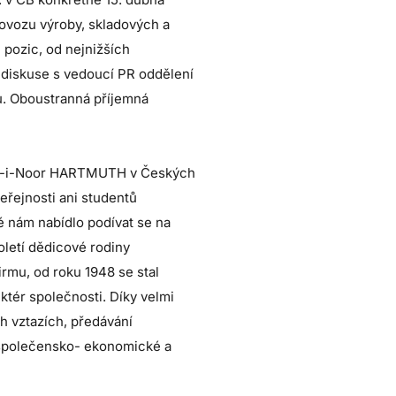
rovozu výroby, skladových a
 pozic, od nejnižších
 diskuse s vedoucí PR oddělení
u. Oboustranná příjemná
 Koh-i-Noor HARTMUTH v Českých
eřejnosti ani studentů
é nám nabídlo podívat se na
toletí dědicové rodiny
rmu, od roku 1948 se stal
uktér společnosti. Díky velmi
h vztazích, předávání
 společensko- ekonomické a