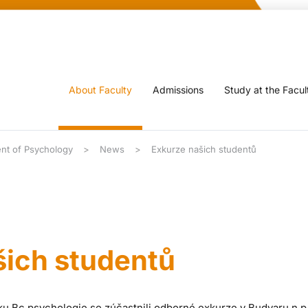
About Faculty
Admissions
Study at the Facul
nt of Psychology
News
Exkurze našich studentů
šich studentů
níku Bc psychologie se zúčastnili odborné exkurze v Budvaru n.p