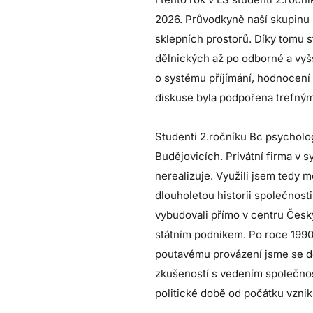
2026. Průvodkyně naší skupinu 
sklepních prostorů. Díky tomu s
dělnických až po odborné a vyš
o systému příjímání, hodnocení
diskuse byla podpořena trefnými
Studenti 2.ročníku Bc psychol
Budějovicích. Privátní firma v 
nerealizuje. Využili jsem tedy 
dlouholetou historii společnosti,
vybudovali přímo v centru Česk
státním podnikem. Po roce 1990 v
poutavému provázení jsme se do
zkušeností s vedením společnos
politické době od počátku vzni