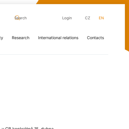
Login
CZ
EN
ty
Research
International relations
Contacts
. v CB konkrétně 15. dubna