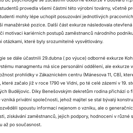
studentů provedla všemi částmi této výrobní továrny, včetně p
tudenti mohly lépe uchopit posuzování jednotlivých pracovních
ší manažérské pozice. Další část exkurze následovala otevřená
 či motivaci kariérních postupů zaměstnanců národního podnik
 otázkami, které byly srozumitelně vysvětlovány.
ogie se dále účastnili 29.dubna ( po výuce) odborné exkurze
systému managmentu má sice personální oddělení, ale exkurze v
možnost prohlídky v Zákaznickém centru (Mánesova 11, CB), kter
 které začalo již v roce 1790 ve Vídni, po té celé zázemí v 19. s
ých Budějovic. Díky Benešovským dekretům rodina přichází o fi
zniká privátní společnosti, jehož majitel se stal bývalý konstr
zvěděli spoustu informací nejenom o vzniku, ale o generačníc
ti, získávání zaměstnanců, jejich podpory, hodnocení v různé
ku až po současnost.