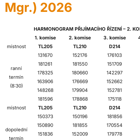
Mgr.) 2026
HARMONOGRAM PŘIJÍMACÍHO ŘÍZENÍ – 2. KOLO
1. komise
2. komise
3. komise
místnost
TL205
TL210
D214
131670
152176
176103
181261
181550
151709
ranní
178325
180660
142297
termín
163906
176669
152662
(8:30)
148268
179904
152781
181596
178868
175118
místnost
TL205
TL210
D214
150373
150196
181856
150890
181855
170554
dopolední
151836
152009
179778
termín