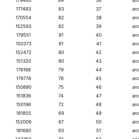
179460
84
36
an
177483
83
37
an
170554
82
38
an
152593
82
39
an
179551
81
40
an
150373
81
41
an
152472
80
42
an
151320
80
43
an
176188
79
44
an
179778
78
45
an
150890
75
46
an
151836
74
47
an
150196
72
48
an
181855
69
49
an
152009
67
50
an
181680
63
51
an