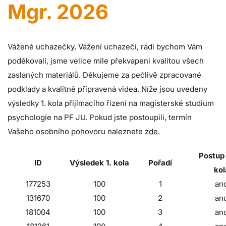
Mgr. 2026
Vážené uchazečky, Vážení uchazeči, rádi bychom Vám
poděkovali, jsme velice mile překvapeni kvalitou všech
zaslaných materiálů. Děkujeme za pečlivě zpracované
podklady a kvalitně připravená videa. Níže jsou uvedeny
výsledky 1. kola přijímacího řízení na magisterské studium
psychologie na PF JU. Pokud jste postoupili, termín
Vašeho osobního pohovoru naleznete
zde
.
Postup 
ID
Výsledek 1. kola
Pořadí
kol
177253
100
1
an
131670
100
2
an
181004
100
3
an