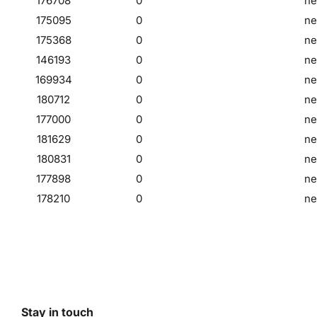
176708
0
ne
175095
0
ne
175368
0
ne
146193
0
ne
169934
0
ne
180712
0
ne
177000
0
ne
181629
0
ne
180831
0
ne
177898
0
ne
178210
0
ne
Stay in touch