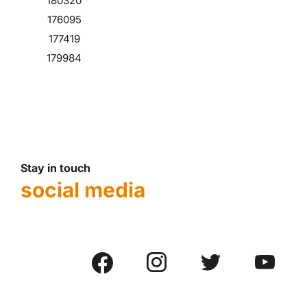
180320
176095
177419
179984
Stay in touch
social media