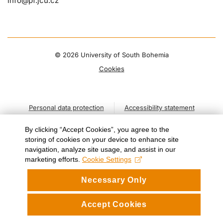
info@pf.jcu.cz
©
2026 University of South Bohemia
Cookies
Personal data protection
Accessibility statement
By clicking “Accept Cookies”, you agree to the
storing of cookies on your device to enhance site
navigation, analyze site usage, and assist in our
marketing efforts.
Cookie Settings
Necessary Only
Accept Cookies