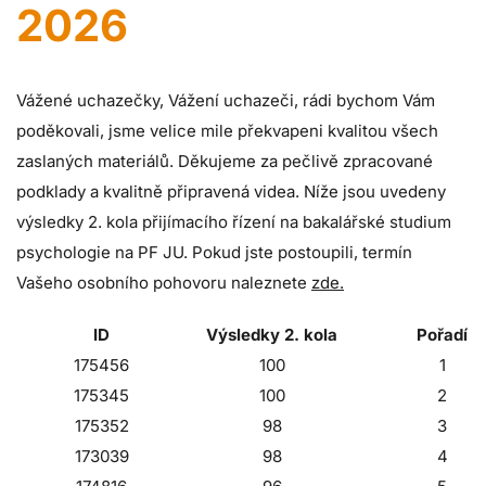
2026
Vážené uchazečky, Vážení uchazeči, rádi bychom Vám
poděkovali, jsme velice mile překvapeni kvalitou všech
zaslaných materiálů. Děkujeme za pečlivě zpracované
podklady a kvalitně připravená videa. Níže jsou uvedeny
výsledky 2. kola přijímacího řízení na bakalářské studium
psychologie na PF JU. Pokud jste postoupili, termín
Vašeho osobního pohovoru naleznete
zde.
ID
Výsledky 2. kola
Pořadí
175456
100
1
175345
100
2
175352
98
3
173039
98
4