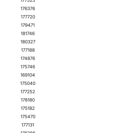
177525
176376
177720
179471
181746
180327
177188
174876
175746
169104
175040
177252
178180
175182
175470
177131