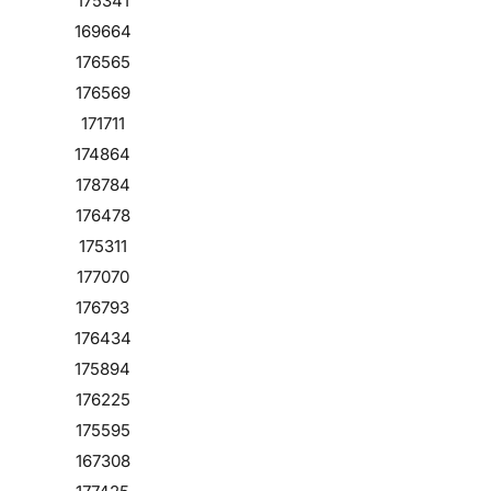
175341
169664
176565
176569
171711
174864
178784
176478
175311
177070
176793
176434
175894
176225
175595
167308