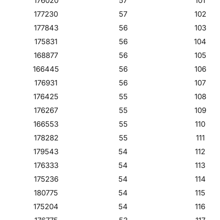
176020
57
101
177230
57
102
177843
56
103
175831
56
104
168877
56
105
166445
56
106
176931
56
107
176425
55
108
176267
55
109
166553
55
110
178282
55
111
179543
54
112
176333
54
113
175236
54
114
180775
54
115
175204
54
116