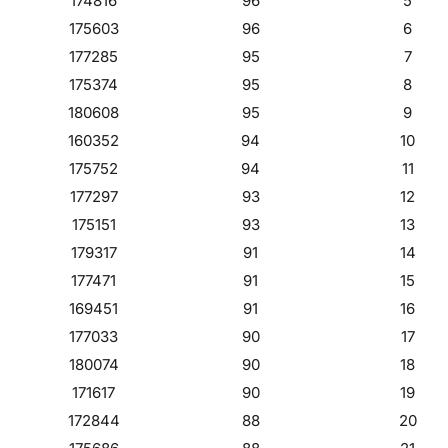
174816
96
5
175603
96
6
177285
95
7
175374
95
8
180608
95
9
160352
94
10
175752
94
11
177297
93
12
175151
93
13
179317
91
14
177471
91
15
169451
91
16
177033
90
17
180074
90
18
171617
90
19
172844
88
20