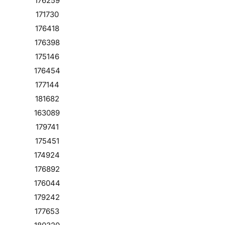
176259
171730
176418
176398
175146
176454
177144
181682
163089
179741
175451
174924
176892
176044
179242
177653