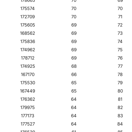
178665
70
69
175574
70
70
172709
70
71
175605
69
72
168562
69
73
175836
69
74
174962
69
75
178712
69
76
174925
68
77
167170
66
78
175530
65
79
167449
65
80
176362
64
81
179975
64
82
177173
64
83
177527
64
84