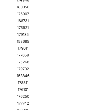
174948
180056
176907
166731
175921
179185
158685
179011
177659
175268
179702
158846
178811
176131
176250
177742