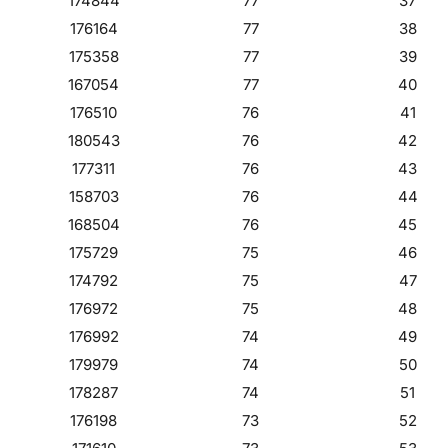
174844
77
37
176164
77
38
175358
77
39
167054
77
40
176510
76
41
180543
76
42
177311
76
43
158703
76
44
168504
76
45
175729
75
46
174792
75
47
176972
75
48
176992
74
49
179979
74
50
178287
74
51
176198
73
52