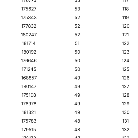
176775
53
117
175627
53
118
175343
52
119
177832
52
120
180247
52
121
181714
51
122
180192
50
123
176646
50
124
171245
50
125
168857
49
126
180147
49
127
175108
49
128
176978
49
129
181321
49
130
175783
48
131
179515
48
132