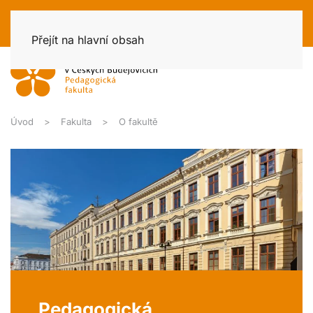
Přejít na hlavní obsah
Úvod
Fakulta
O fakultě
Pedagogická