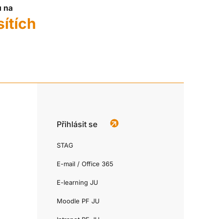
u na
sítích
Přihlásit se
STAG
E-mail / Office 365
E-learning JU
Moodle PF JU