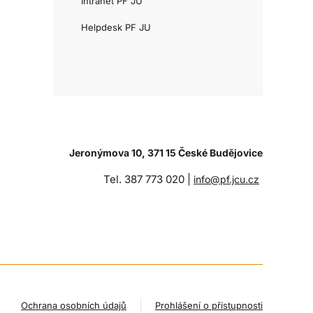
Intranet PF JU
Helpdesk PF JU
Jeronýmova 10, 371 15 České Budějovice
Tel. 387 773 020 |
info@pf.jcu.cz
Ochrana osobních údajů
Prohlášení o přístupnosti