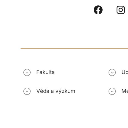
Fakulta
Uc
Věda a výzkum
Me