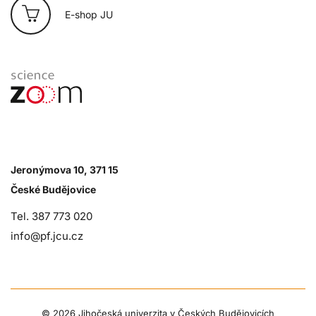
E-shop JU
Jeronýmova 10, 371 15
České Budějovice
Tel. 387 773 020
info@pf.jcu.cz
©
2026 Jihočeská univerzita v Českých Budějovicích