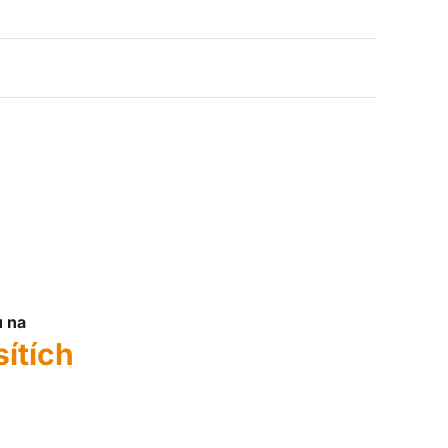
u na
sítích