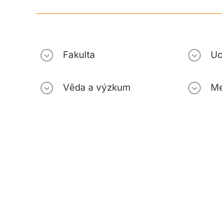
Fakulta
Uc
Věda a výzkum
Me