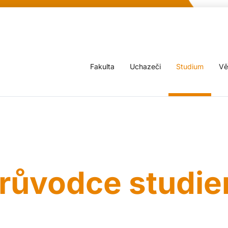
Fakulta
Uchazeči
Studium
Vě
růvodce studi