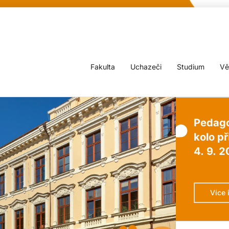
Fakulta
Uchazeči
Studium
Vě
Pedago
kolo př
4. 9. 2
Více 