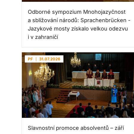
Odborné sympozium Mnohojazyčnost
a sbližování národů: Sprachenbrücken -
Jazykové mosty získalo velkou odezvu
i v zahraničí
PF
31.07.2026
Slavnostní promoce absolventů – září