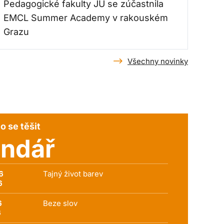
Pedagogické fakulty JU se zúčastnila
EMCL Summer Academy v rakouském
Grazu
Všechny novinky
o se těšit
endář
6
Tajný život barev
6
6
Beze slov
6