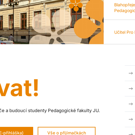
Blahopřej
Pedagogick
Učitel Pro
vat!
e a budoucí studenty Pedagogické fakulty JU.
E-přihláška)
Vše o přijímačkách