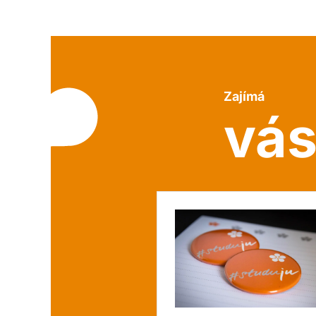
Zajímá
vá