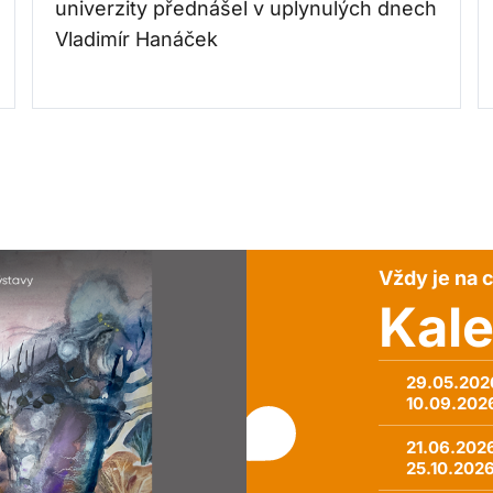
univerzity přednášel v uplynulých dnech
Vladimír Hanáček
Vždy je na c
Kal
29.05.202
10.09.202
21.06.202
25.10.202