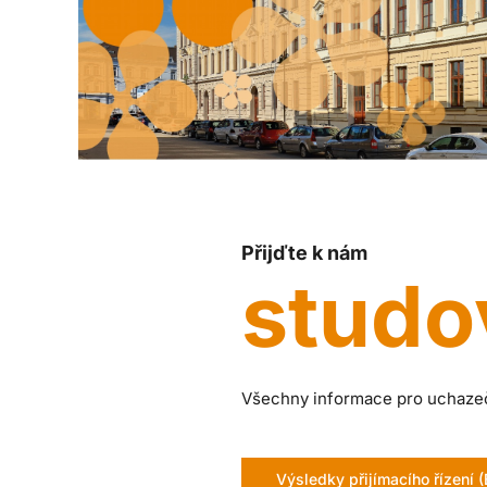
Přijďte k nám
studo
Všechny informace pro uchazeč
Výsledky přijímacího řízení (