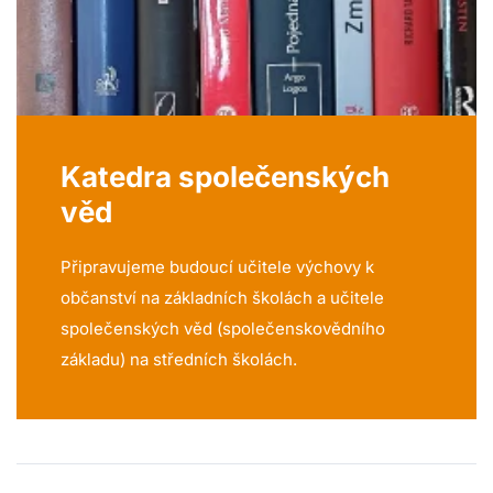
Katedra společenských
věd
Připravujeme budoucí učitele výchovy k
občanství na základních školách a učitele
společenských věd (společenskovědního
základu) na středních školách.
O katedře