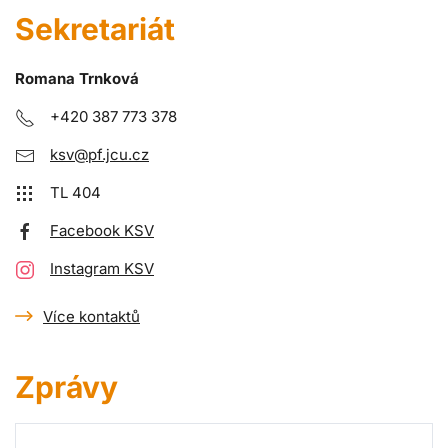
Sekretariát
Romana Trnková
+420 387 773 378
ksv@pf.jcu.cz
TL 404
Facebook KSV
Instagram KSV
Více kontaktů
Zprávy