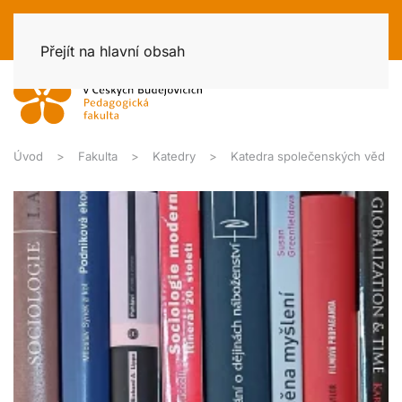
Přejít na hlavní obsah
Úvod
Fakulta
Katedry
Katedra společenských věd