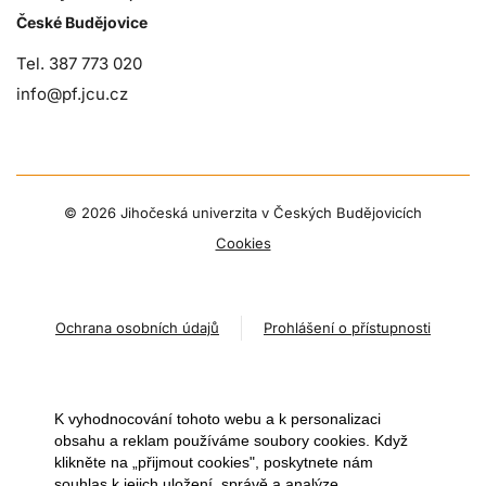
České Budějovice
Tel. 387 773 020
info@pf.jcu.cz
©
2026 Jihočeská univerzita v Českých Budějovicích
Cookies
Ochrana osobních údajů
Prohlášení o přístupnosti
K vyhodnocování tohoto webu a k personalizaci
obsahu a reklam používáme soubory cookies. Když
klikněte na „přijmout cookies", poskytnete nám
souhlas k jejich uložení, správě a analýze.