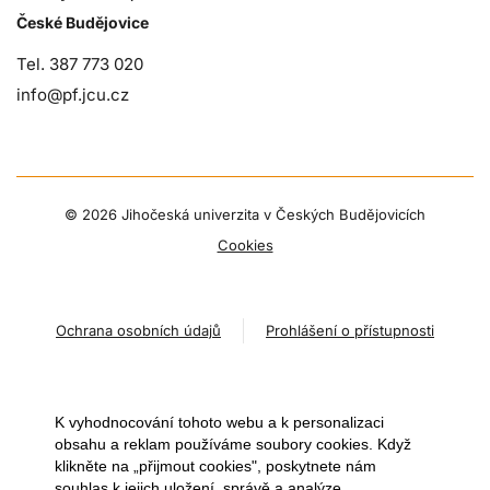
České Budějovice
Tel. 387 773 020
info@pf.jcu.cz
©
2026 Jihočeská univerzita v Českých Budějovicích
Cookies
Ochrana osobních údajů
Prohlášení o přístupnosti
K vyhodnocování tohoto webu a k personalizaci
obsahu a reklam používáme soubory cookies. Když
klikněte na „přijmout cookies", poskytnete nám
souhlas k jejich uložení, správě a analýze.