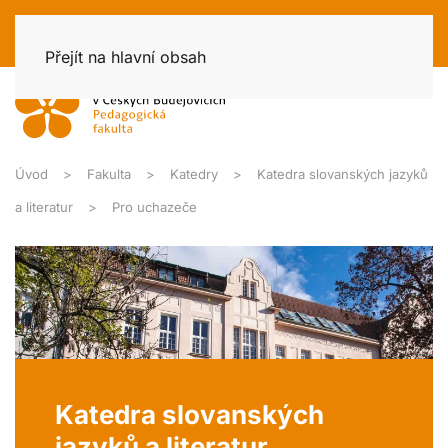
Přejít na hlavní obsah
Úvod
Fakulta
Katedry
Katedra slovanských jazyků
a literatur
Pro uchazeče
Katedra slovanských
jazyků a literatur