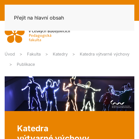
Přejít na hlavní obsah
Úvod
Fakulta
Katedry
Katedra výtvarné výchovy
Publikace
Katedra
výtvarné výchovy