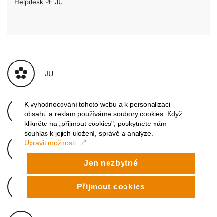
Helpdesk PF JU
JU
K vyhodnocování tohoto webu a k personalizaci
Knihovna
obsahu a reklam používáme soubory cookies. Když
klikněte na „přijmout cookies", poskytnete nám
souhlas k jejich uložení, správě a analýze.
Upravit možnosti
Koleje a menzy
Jen nezbytné
Přijmout cookies
Nakladatelství