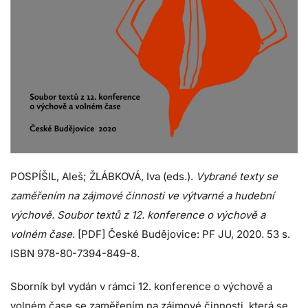
POSPÍŠIL, Aleš; ŽLÁBKOVÁ, Iva (eds.).
Vybrané texty se
zaměřením na zájmové činnosti ve výtvarné a hudební
výchově.
Soubor textů z 12. konference o výchově a
volném čase
. [PDF] České Budějovice: PF JU, 2020. 53 s.
ISBN 978-80-7394-849-8.
Sborník byl vydán v rámci 12. konference o výchově a
volném čase se zaměřením na zájmové činnosti, která se