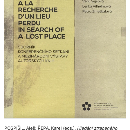
POSPÍŠIL, Aleš; ŘEPA, Karel (eds.).
Hledání ztraceného