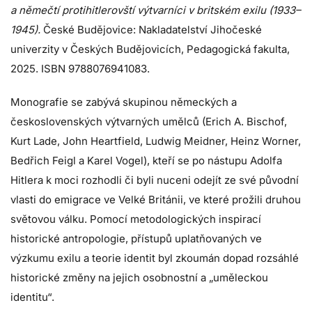
a němečtí protihitlerovští výtvarníci v britském exilu (1933–
1945).
České Budějovice: Nakladatelství Jihočeské
univerzity v Českých Budějovicích, Pedagogická fakulta,
2025. ISBN 9788076941083.
Monografie se zabývá skupinou německých a
československých výtvarných umělců (Erich A. Bischof,
Kurt Lade, John Heartfield, Ludwig Meidner, Heinz Worner,
Bedřich Feigl a Karel Vogel), kteří se po nástupu Adolfa
Hitlera k moci rozhodli či byli nuceni odejít ze své původní
vlasti do emigrace ve Velké Británii, ve které prožili druhou
světovou válku. Pomocí metodologických inspirací
historické antropologie, přístupů uplatňovaných ve
výzkumu exilu a teorie identit byl zkoumán dopad rozsáhlé
historické změny na jejich osobnostní a „uměleckou
identitu“.