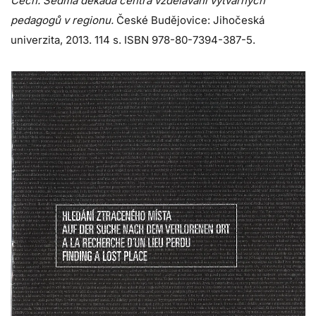
Čech. Sedmá dekáda centra vzdělávání výtvarných
pedagogů v regionu.
České Budějovice: Jihočeská
univerzita, 2013. 114 s. ISBN 978-80-7394-387-5.