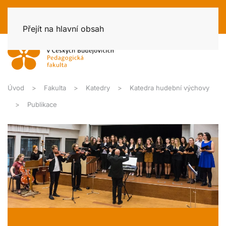
Přejít na hlavní obsah
Úvod
Fakulta
Katedry
Katedra hudební výchovy
Publikace