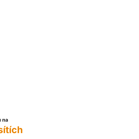
u na
sítích