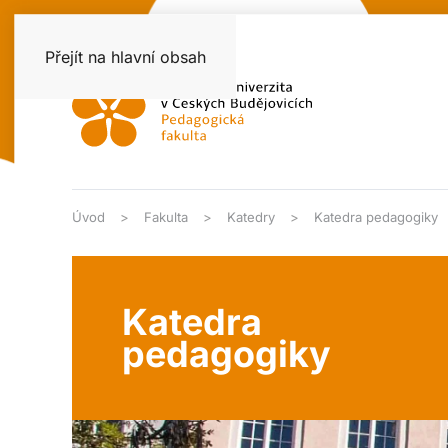
Přejít na hlavní obsah
Úvod
Fakulta
Katedry
Katedra pedagogiky
Katedra
pedagogiky