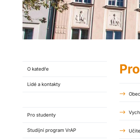
Pr
O katedře
Lidé a kontakty
Obec
Pro uchazeče
Vych
Pro studenty
Studijní program VrAP
Učit