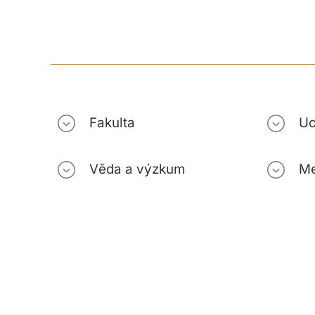
Fakulta
Uc
Věda a výzkum
Me