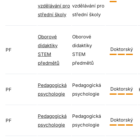
vzdělávání pro
vzdělávání pro
střední školy
střední školy
Oborové
Oborové
didaktiky
didaktiky
Doktorský
PF
STEM
STEM
předmětů
předmětů
Pedagogická
Pedagogická
Doktorský
PF
psychologie
psychologie
Pedagogická
Pedagogická
Doktorský
PF
psychologie
psychologie