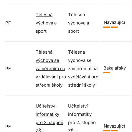
Tělesná
Tělesná
Navazující
PF
výchova a
výchova a
sport
sport
Tělesná
Tělesná
výchova se
výchova se
Bakalářský
PF
zaměřením na
zaměřením na
vzdělávání pro
vzdělávání pro
střední školy
střední školy
Učitelství
Učitelství
informatiky
informatiky
pro 2. stupeň
pro 2. stupeň
Navazující
PF
ZŠ -
ZŠ -