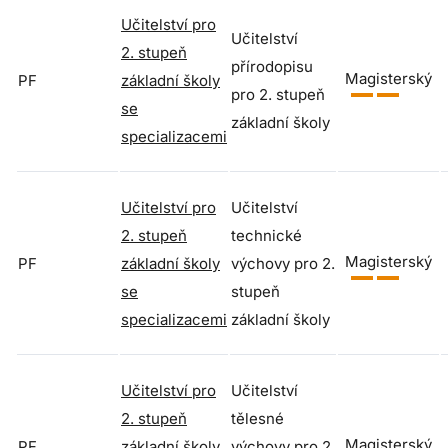
Učitelství pro
Učitelství
2. stupeň
přírodopisu
Magisterský
PF
základní školy
pro 2. stupeň
se
základní školy
specializacemi
Učitelství pro
Učitelství
2. stupeň
technické
Magisterský
PF
základní školy
výchovy pro 2.
se
stupeň
specializacemi
základní školy
Učitelství pro
Učitelství
2. stupeň
tělesné
Magisterský
PF
základní školy
výchovy pro 2.