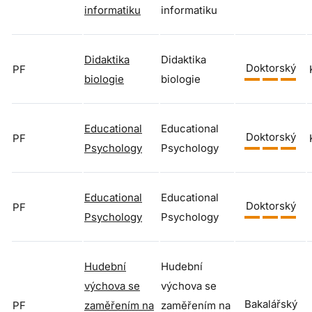
informatiku
informatiku
Didaktika
Didaktika
Doktorský
PF
biologie
biologie
Educational
Educational
Doktorský
PF
Psychology
Psychology
Educational
Educational
Doktorský
PF
Psychology
Psychology
Hudební
Hudební
výchova se
výchova se
Bakalářský
PF
zaměřením na
zaměřením na