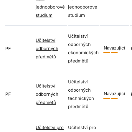
jednooborové
jednooborové
studium
studium
Učitelství
Učitelství
odborných
Navazující
PF
odborných
ekonomických
předmětů
předmětů
Učitelství
Učitelství
odborných
Navazující
PF
odborných
technických
předmětů
předmětů
Učitelství pro
Učitelství pro