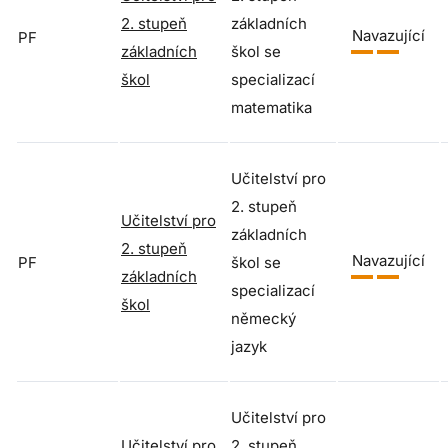
2. stupeň
základních
Navazující
PF
základních
škol se
škol
specializací
matematika
Učitelství pro
2. stupeň
Učitelství pro
základních
2. stupeň
Navazující
PF
škol se
základních
specializací
škol
německý
jazyk
Učitelství pro
Učitelství pro
2. stupeň