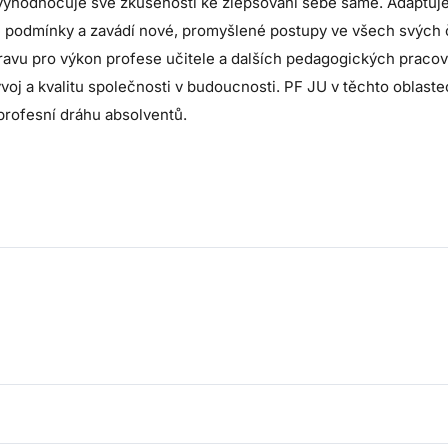
á vyhodnocuje své zkušeností ke zlepšování sebe samé. Adaptuj
podmínky a zavádí nové, promyšlené postupy ve všech svých či
řípravu pro výkon profese učitele a dalších pedagogických praco
ývoj a kvalitu společnosti v budoucnosti. PF JU v těchto oblas
profesní dráhu absolventů.