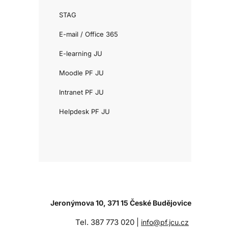
STAG
E-mail / Office 365
E-learning JU
Moodle PF JU
Intranet PF JU
Helpdesk PF JU
Jeronýmova 10, 371 15 České Budějovice
Tel. 387 773 020 |
info@pf.jcu.cz