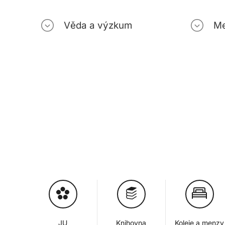
Věda a výzkum
Me
JU
Knihovna
Koleje a menzy