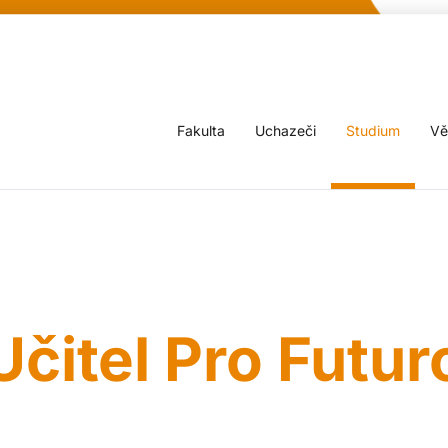
Fakulta
Uchazeči
Studium
Vě
Učitel Pro Futur