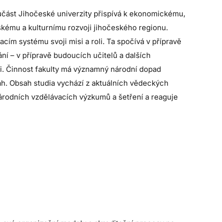
učást Jihočeské univerzity přispívá k ekonomickému,
ému a kulturnímu rozvoji jihočeského regionu.
acím systému svoji misi a roli. Ta spočívá v přípravě
ní – v přípravě budoucích učitelů a dalších
i. Činnost fakulty má významný národní dopad
ah. Obsah studia vychází z aktuálních vědeckých
árodních vzdělávacích výzkumů a šetření a reaguje