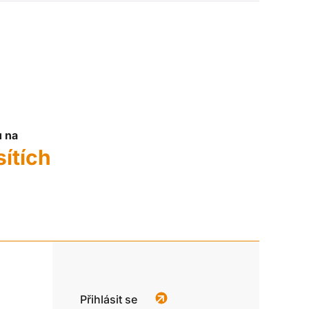
u na
sítích
Přihlásit se