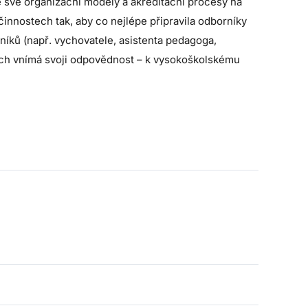
e své organizační modely a akreditační procesy na
nnostech tak, aby co nejlépe připravila odborníky
vníků (např. vychovatele, asistenta pedagoga,
tech vnímá svoji odpovědnost – k vysokoškolskému