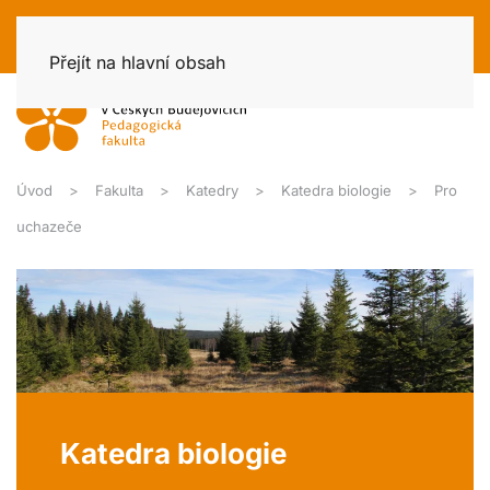
Přejít na hlavní obsah
Úvod
Fakulta
Katedry
Katedra biologie
Pro
uchazeče
Katedra biologie