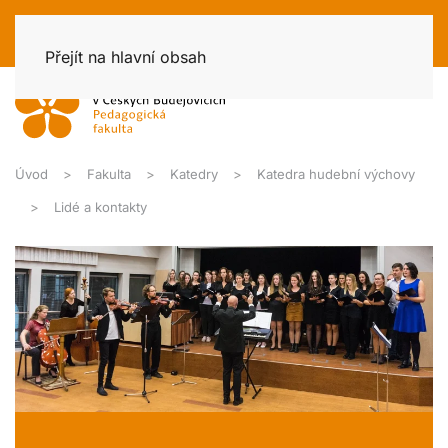
Přejít na hlavní obsah
Úvod
Fakulta
Katedry
Katedra hudební výchovy
Lidé a kontakty