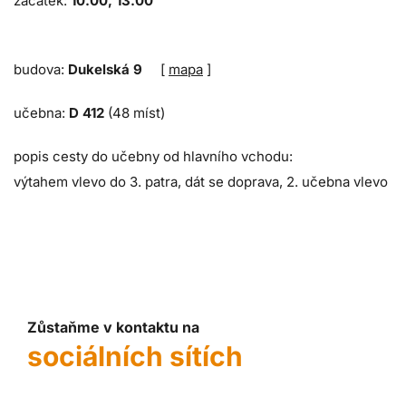
začátek:
10.00, 13.00
budova:
Dukelská 9
[
mapa
]
učebna:
D 412
(48 míst)
popis cesty do učebny od hlavního vchodu:
výtahem vlevo do 3. patra, dát se doprava, 2. učebna vlevo
Zůstaňme v kontaktu na
sociálních sítích