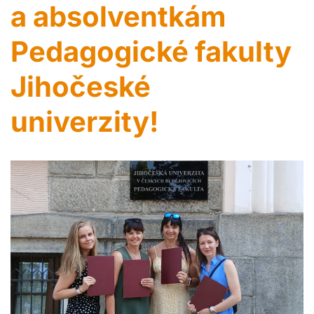
a absolventkám
Pedagogické fakulty
Jihočeské
univerzity!