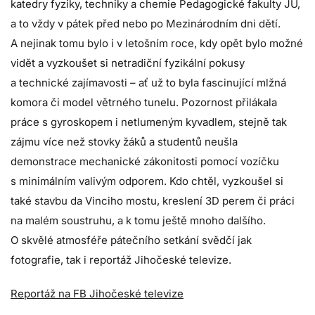
katedry fyziky, techniky a chemie Pedagogické fakulty JU,
a to vždy v pátek před nebo po Mezinárodním dni dětí.
A nejinak tomu bylo i v letošním roce, kdy opět bylo možné
vidět a vyzkoušet si netradiční fyzikální pokusy
a technické zajímavosti – ať už to byla fascinující mlžná
komora či model větrného tunelu. Pozornost přilákala
práce s gyroskopem i netlumeným kyvadlem, stejně tak
zájmu více než stovky žáků a studentů neušla
demonstrace mechanické zákonitosti pomocí vozíčku
s minimálním valivým odporem. Kdo chtěl, vyzkoušel si
také stavbu da Vinciho mostu, kreslení 3D perem či práci
na malém soustruhu, a k tomu ještě mnoho dalšího.
O skvělé atmosféře pátečního setkání svědčí jak
fotografie, tak i reportáž Jihočeské televize.
Reportáž na FB Jihočeské televize