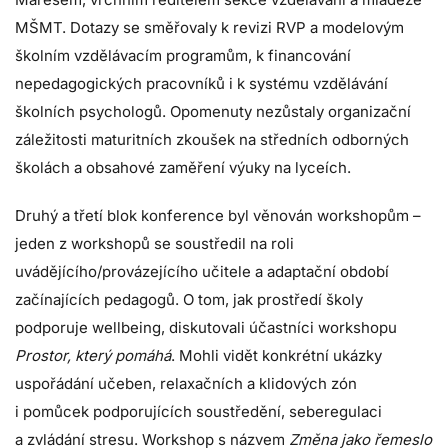
MŠMT. Dotazy se směřovaly k revizi RVP a modelovým
školním vzdělávacím programům, k financování
nepedagogických pracovníků i k systému vzdělávání
školních psychologů. Opomenuty nezůstaly organizační
záležitosti maturitních zkoušek na středních odborných
školách a obsahové zaměření výuky na lyceích.
Druhý a třetí blok konference byl věnován workshopům –
jeden z workshopů se soustředil na roli
uvádějícího/provázejícího učitele a adaptační období
začínajících pedagogů. O tom, jak prostředí školy
podporuje wellbeing, diskutovali účastníci workshopu
Prostor, který pomáhá
. Mohli vidět konkrétní ukázky
uspořádání učeben, relaxačních a klidových zón
i pomůcek podporujících soustředění, seberegulaci
a zvládání stresu. Workshop s názvem
Změna jako řemeslo