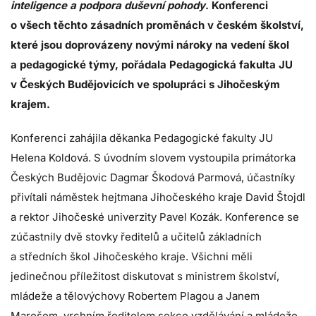
inteligence a podpora duševní pohody
. Konferenci
o všech těchto zásadních proměnách v českém školství,
které jsou doprovázeny novými nároky na vedení škol
a pedagogické týmy, pořádala Pedagogická fakulta JU
v Českých Budějovicích ve spolupráci s Jihočeským
krajem.
Konferenci zahájila děkanka Pedagogické fakulty JU
Helena Koldová. S úvodním slovem vystoupila primátorka
Českých Budějovic Dagmar Škodová Parmová, účastníky
přivítali náměstek hejtmana Jihočeského kraje David Štojdl
a rektor Jihočeské univerzity Pavel Kozák. Konference se
zúčastnily dvě stovky ředitelů a učitelů základních
a středních škol Jihočeského kraje. Všichni měli
jedinečnou příležitost diskutovat s ministrem školství,
mládeže a tělovýchovy Robertem Plagou a Janem
Marešem, vrchním ředitelem sekce vzdělávání a mládeže