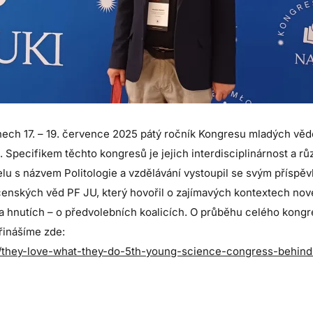
nech 17. – 19. července 2025 pátý ročník Kongresu mladých vědc
 Specifikem těchto kongresů je jejich interdisciplinárnost a 
lu s názvem Politologie a vzdělávání vystoupil se svým příspě
čenských věd PF JU, který hovořil o zajímavých kontextech n
h a hnutích – o předvolebních koalicích. O průběhu celého kon
přinášíme zde:
5/they-love-what-they-do-5th-young-science-congress-behind