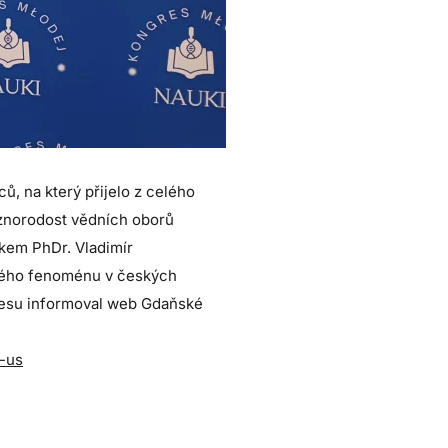
ů, na který přijelo z celého
různorodost vědních oborů
vkem PhDr. Vladimír
ového fenoménu v českých
gresu informoval web Gdaňské
-us