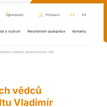
Přihlášení
CZ
EN
da a výzkum
Mezinárodní spolupráce
Kontakty
anáček z katedry společenských věd
ých vědců
ltu Vladimír