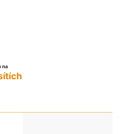
u na
sítích