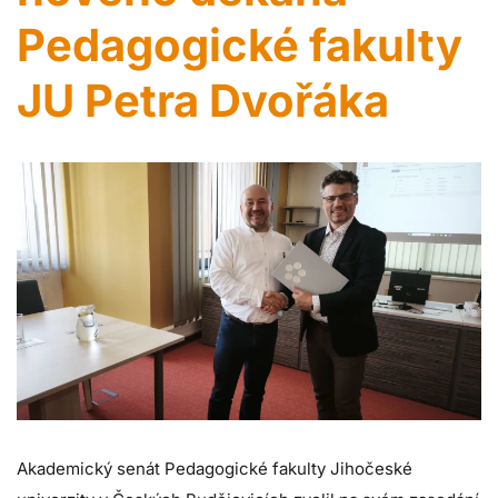
Pedagogické fakulty
JU Petra Dvořáka
Akademický senát Pedagogické fakulty Jihočeské