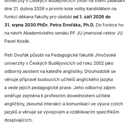
univerzity v Českých Budějovicích zvolil na svém zasedání
dne 21. dubna 2026 v prvním kole volby kandidátem na
funkci děkana fakulty pro období
od 1. září 2026 do
31. srpna 2030 PhDr. Petra Dvořáka, Ph.D.
Do funkce ho
na návrh Akademického senátu PF JU jmenoval rektor JU
Pavel Kozák.
Petr Dvořák působí na Pedagogické fakultě Jihočeské
univerzity v Českých Budějovicích od roku 2002 jako
odborný asistent na katedře anglistiky. Dlouhodobě se
věnuje přípravě budoucích učitelů anglického jazyka
a vede jejich pedagogické praxe. Jeho odborný zájem
směřuje zejména k profesním dovednostem učitele
angličtiny, zkoumá interakci a komunikaci ve výuce cizích
jazyků a věnuje se vývojovým a vzdělávacím specifikům
dospívajících.