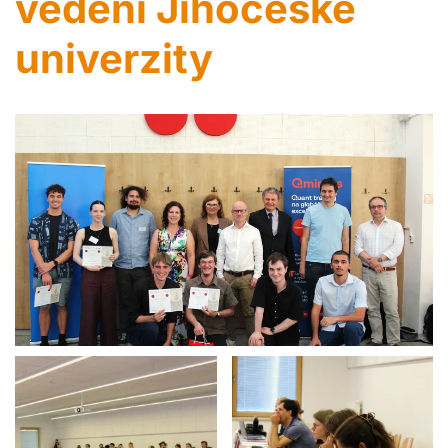
vedení Jihočeské
univerzity