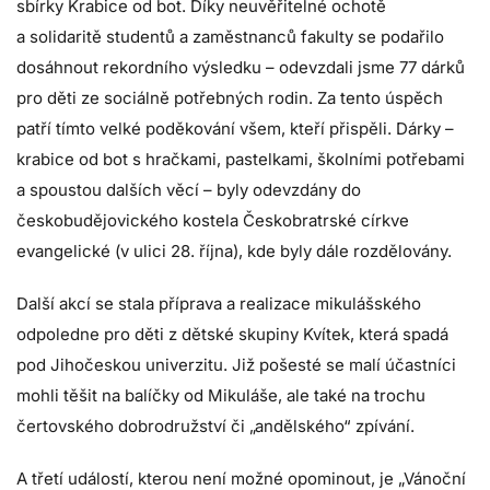
sbírky Krabice od bot. Díky neuvěřitelné ochotě
a solidaritě studentů a zaměstnanců fakulty se podařilo
dosáhnout rekordního výsledku – odevzdali jsme 77 dárků
pro děti ze sociálně potřebných rodin. Za tento úspěch
patří tímto velké poděkování všem, kteří přispěli. Dárky –
krabice od bot s hračkami, pastelkami, školními potřebami
a spoustou dalších věcí – byly odevzdány do
českobudějovického kostela Českobratrské církve
evangelické (v ulici 28. října), kde byly dále rozdělovány.
Další akcí se stala příprava a realizace mikulášského
odpoledne pro děti z dětské skupiny Kvítek, která spadá
pod Jihočeskou univerzitu. Již pošesté se malí účastníci
mohli těšit na balíčky od Mikuláše, ale také na trochu
čertovského dobrodružství či „andělského“ zpívání.
A třetí událostí, kterou není možné opominout, je „Vánoční