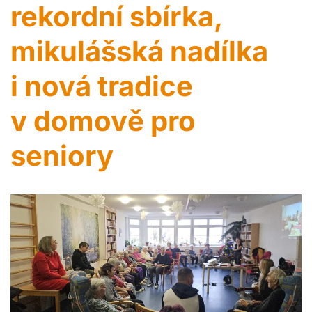
rekordní sbírka,
mikulášská nadílka
i nová tradice
v domově pro
seniory