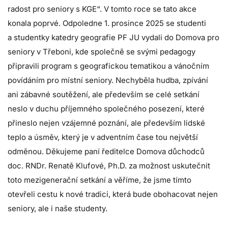
radost pro seniory s KGE“. V tomto roce se tato akce
konala poprvé. Odpoledne 1. prosince 2025 se studenti
a studentky katedry geografie PF JU vydali do Domova pro
seniory v Třeboni, kde společně se svými pedagogy
připravili program s geografickou tematikou a vánočním
povídáním pro místní seniory. Nechyběla hudba, zpívání
ani zábavné soutěžení, ale především se celé setkání
neslo v duchu příjemného společného posezení, které
přineslo nejen vzájemné poznání, ale především lidské
teplo a úsměv, který je v adventním čase tou největší
odměnou. Děkujeme paní ředitelce Domova důchodců
doc. RNDr. Renatě Klufové, Ph.D. za možnost uskutečnit
toto mezigenerační setkání a věříme, že jsme tímto
otevřeli cestu k nové tradici, která bude obohacovat nejen
seniory, ale i naše studenty.