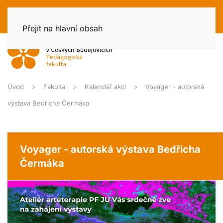
Přejít na hlavní obsah
Úvod
Fakulta
Kalendář akcí
Voyager - autorská
výstava Bedřicha Čermáka
Voyager - autorská výstava Bedřicha
Čermáka