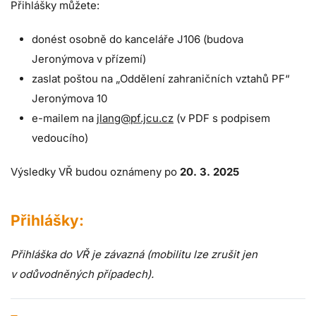
Přihlášky můžete:
donést osobně do kanceláře J106 (budova
Jeronýmova v přízemí)
zaslat poštou na „Oddělení zahraničních vztahů PF“
Jeronýmova 10
e-mailem na
jlang@pf.jcu.cz
(v PDF s podpisem
vedoucího)
Výsledky VŘ budou oznámeny po
20. 3. 2025
Přihlášky:
Přihláška do VŘ je závazná (mobilitu lze zrušit jen
v odůvodněných případech).