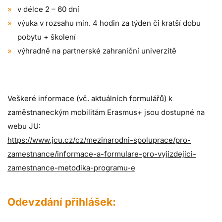
v délce 2 – 60 dní
výuka v rozsahu min. 4 hodin za týden či kratší dobu
pobytu + školení
výhradně na partnerské zahraniční univerzitě
Veškeré informace (vč. aktuálních formulářů) k
zaměstnaneckým mobilitám Erasmus+ jsou dostupné na
webu JU:
https://www.jcu.cz/cz/mezinarodni-spoluprace/pro-
zamestnance/informace-a-formulare-pro-vyjizdejici-
zamestnance-metodika-programu-e
Odevzdání přihlášek: