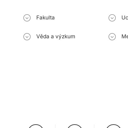
Fakulta
Uc
Věda a výzkum
Me