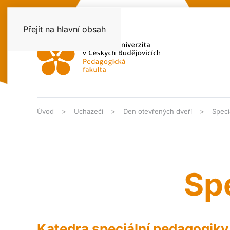
Přejít na hlavní obsah
Úvod
Uchazeči
Den otevřených dveří
Speci
Sp
Katedra speciální pedagogiky