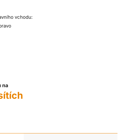
avního vchodu:
pravo
u na
sítích