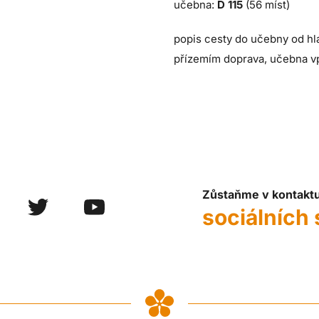
učebna:
D 115
(56 míst)
popis cesty do učebny od hl
přízemím doprava, učebna v
Zůstaňme v kontakt
sociálních 