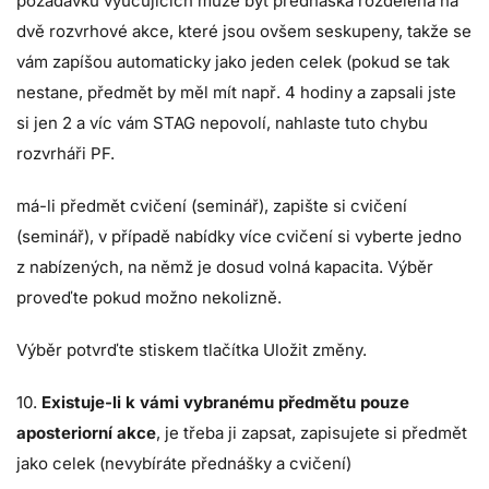
požadavků vyučujících může být přednáška rozdělena na
dvě rozvrhové akce, které jsou ovšem seskupeny, takže se
vám zapíšou automaticky jako jeden celek (pokud se tak
nestane, předmět by měl mít např. 4 hodiny a zapsali jste
si jen 2 a víc vám STAG nepovolí, nahlaste tuto chybu
rozvrháři PF.
má-li předmět cvičení (seminář), zapište si cvičení
(seminář), v případě nabídky více cvičení si vyberte jedno
z nabízených, na němž je dosud volná kapacita. Výběr
proveďte pokud možno nekolizně.
Výběr potvrďte stiskem tlačítka Uložit změny.
10.
Existuje-li k vámi vybranému předmětu pouze
aposteriorní akce
, je třeba ji zapsat, zapisujete si předmět
jako celek (nevybíráte přednášky a cvičení)