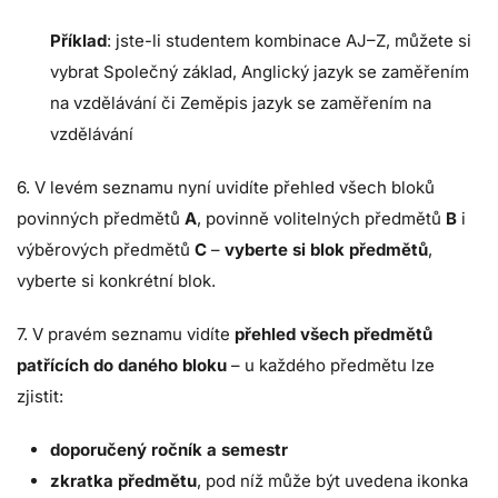
Příklad
: jste-li studentem kombinace AJ–Z, můžete si
vybrat Společný základ, Anglický jazyk se zaměřením
na vzdělávání či Zeměpis jazyk se zaměřením na
vzdělávání
6. V levém seznamu nyní uvidíte přehled všech bloků
povinných předmětů
A
, povinně volitelných předmětů
B
i
výběrových předmětů
C
–
vyberte si blok předmětů
,
vyberte si konkrétní blok.
7. V pravém seznamu vidíte
přehled všech předmětů
patřících do daného bloku
– u každého předmětu lze
zjistit:
doporučený ročník a semestr
zkratka předmětu
, pod níž může být uvedena ikonka