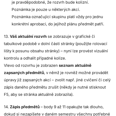
je pravděpodobné, že rozvrh bude kolizní.
Poznámka je pouze u některých akcí.
Poznámka označující skupinu platí vždy pro jednu
konkrétní aprobaci, do jejíhož plánu předmět patří.
13.
Váš aktuální rozvrh
se zobrazuje v grafické či
tabulkové podobě v dolní části stránky (použijte rolovací
lišty k posunu obsahu stránky) – nyní lze provést vizuální
kontrolu a odhalit případné kolize.
Vlevo od rozvrhu je zobrazen
seznam aktuálně
zapsaných předmětů
, v němž je rovněž možné provádět
úpravy již zapsaných akcí – zvolit např. jiné cvičení či celý
zápis daného předmětu zrušit (někdy je nutné stisknout
F5, aby se stránka aktuálně zobrazila).
14.
Zápis předmětů
– body 9 až 11 opakujte tak dlouho,
dokud si nezapíšete v daném semestru všechny potřebné