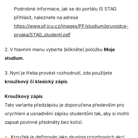
Podrobné informace, jak se do portálu IS STAG
přihlásit, naleznete na adrese
https://www.pf.jcu.cz/images/PF/studium/pruvodce-
prvaka/STAG_studenti.pdf
2. V hlavním menu vyberte (klikněte) položku
Moje
studium
.
3. Nyní je třeba provést rozhodnutí, zda použijete
kroužkový či klasický zápis
.
Kroužkový zápis
Tato varianta předzápisu je doporučena především pro
urychlení a usnadnění zápisu studentům tak, aby si mohli
zapsat povinné předměty bez kolizí.
Kroužek je definován jako skupina rozvrhových akcí,