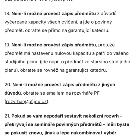
18.
Není-li možné provést zápis předmětu
z důvodů
vyčerpané kapacity všech cvičení, a jde o povinný
předmět, obraťte se přímo na garantující katedru.
19.
Není-li možné provést zápis předmětu
, protože
předmět má nastavenu nulovou kapacitu a patří do vašeho
studijního plánu (jde např. o předmět ze staršího studijního
plánu), obraťte se rovněž na garantující katedru.
20.
Není-li možné provést zápis předmětu z jiných
důvodů
, obraťte se emailem na rozvrháře PF
(
rozvrhar@pf.jcu.cz
).
21.
Pokud se vám nepodaří sestavit nekolizní rozvrh –
překrývají se semináře povinných předmětů – měli byste
se pokusit znovu, jinak a lépe nakombinovat výběr