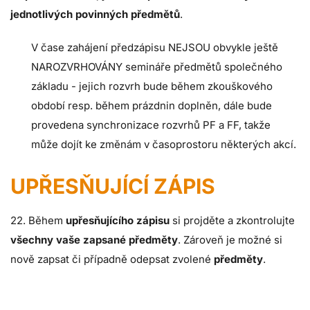
jednotlivých povinných předmětů
.
V čase zahájení předzápisu NEJSOU obvykle ještě
NAROZVRHOVÁNY semináře předmětů společného
základu - jejich rozvrh bude během zkouškového
období resp. během prázdnin doplněn, dále bude
provedena synchronizace rozvrhů PF a FF, takže
může dojít ke změnám v časoprostoru některých akcí.
UPŘESŇUJÍCÍ ZÁPIS
22. Během
upřesňujícího zápisu
si projděte a zkontrolujte
všechny vaše zapsané předměty
. Zároveň je možné si
nově zapsat či případně odepsat zvolené
předměty
.