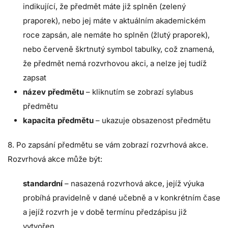
indikující, že předmět máte již splněn (zelený
praporek), nebo jej máte v aktuálním akademickém
roce zapsán, ale nemáte ho splněn (žlutý praporek),
nebo červeně škrtnutý symbol tabulky, což znamená,
že předmět nemá rozvrhovou akci, a nelze jej tudíž
zapsat
název předmětu
– kliknutím se zobrazí sylabus
předmětu
kapacita předmětu
– ukazuje obsazenost předmětu
8. Po zapsání předmětu se vám zobrazí rozvrhová akce.
Rozvrhová akce může být:
standardní
– nasazená rozvrhová akce, jejíž výuka
probíhá pravidelně v dané učebně a v konkrétním čase
a jejíž rozvrh je v době termínu předzápisu již
vytvořen.