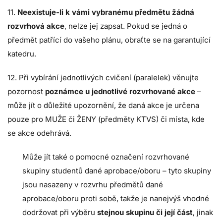
11.
Neexistuje-li k vámi vybranému předmětu žádná
rozvrhová akce
, nelze jej zapsat. Pokud se jedná o
předmět patřící do vašeho plánu, obraťte se na garantující
katedru.
12. Při vybírání jednotlivých cvičení (paralelek) věnujte
pozornost
poznámce u jednotlivé rozvrhované akce
–
může jít o důležité upozornění, že daná akce je určena
pouze pro MUŽE či ŽENY (předměty KTVS) či místa, kde
se akce odehrává.
Může jít také o pomocné označení rozvrhované
skupiny studentů dané aprobace/oboru – tyto skupiny
jsou nasazeny v rozvrhu předmětů dané
aprobace/oboru proti sobě, takže je nanejvýš vhodné
dodržovat při výběru
stejnou skupinu či její část
, jinak