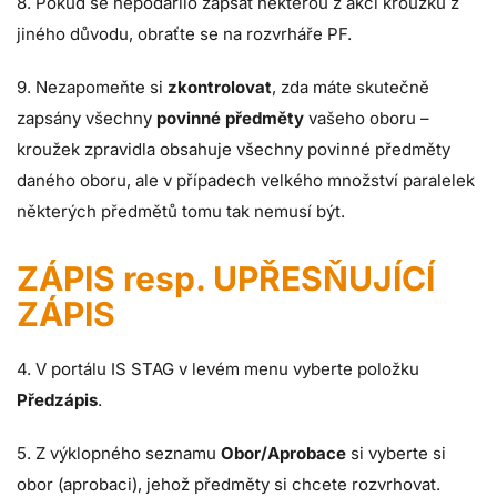
8. Pokud se nepodařilo zapsat některou z akcí kroužku z
jiného důvodu, obraťte se na rozvrháře PF.
9. Nezapomeňte si
zkontrolovat
, zda máte skutečně
zapsány všechny
povinné předměty
vašeho oboru –
kroužek zpravidla obsahuje všechny povinné předměty
daného oboru, ale v případech velkého množství paralelek
některých předmětů tomu tak nemusí být.
ZÁPIS resp. UPŘESŇUJÍCÍ
ZÁPIS
4. V portálu IS STAG v levém menu vyberte položku
Předzápis
.
5. Z výklopného seznamu
Obor/Aprobace
si vyberte si
obor (aprobaci), jehož předměty si chcete rozvrhovat.