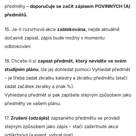
předměty –
doporučuje se začít zápisem POVINNÝCH (A)
předmětů.
15. Je-li rozvrhová akce
zablokována
, nejde aktuálně
dočasně zapsat, zápis bude možný v momentu
odblokování
16. Chcete-li si
zapsat předmět, který nevidíte ve svém
studijním plánu
, lze jej dohledat pomocí Vyhledat předmět
– je třeba zadat zkratku katedry a zkratku předmětu (stačí
zadat začátek zkratky a znak %).
Vyhledaný předmět si pak zapíšete stejným způsobem jako
předměty ve vašem plánu.
17.
Zrušení (odzápis)
zapsaného předmětu se provádí
stejným způsobem jako zápis – stačí zaškrtnuté akce
odškrtnout (a event. vybrat jiné).