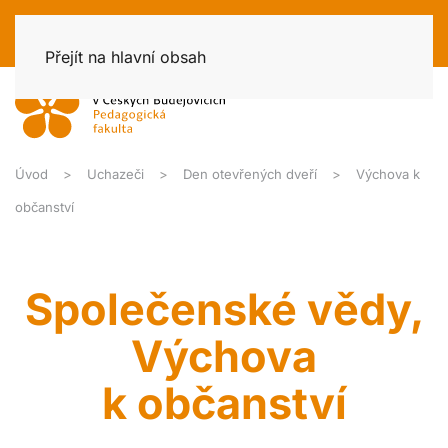
Přejít na hlavní obsah
Úvod
Uchazeči
Den otevřených dveří
Výchova k
občanství
Společenské vědy,
Výchova
k občanství