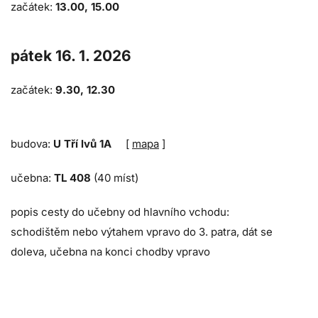
začátek:
13.00, 15.00
pátek 16. 1. 2026
začátek:
9.30, 12.30
budova:
U Tří lvů 1A
[
mapa
]
učebna:
TL 408
(40 míst)
popis cesty do učebny od hlavního vchodu:
schodištěm nebo výtahem vpravo do 3. patra, dát se
doleva, učebna na konci chodby vpravo