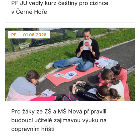
PF JU vedly kurz češtiny pro cizince
v Černé Hoře
PF
01.06.2026
Pro žáky ze ZŠ a MŠ Nová připravili
budoucí učitelé zajímavou výuku na
dopravním hřišti