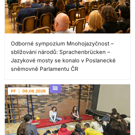
Odborné sympozium Mnohojazyčnost –
sbližování národů: Sprachenbrücken –
Jazykové mosty se konalo v Poslanecké
sněmovně Parlamentu ČR
PF
09.06.2026