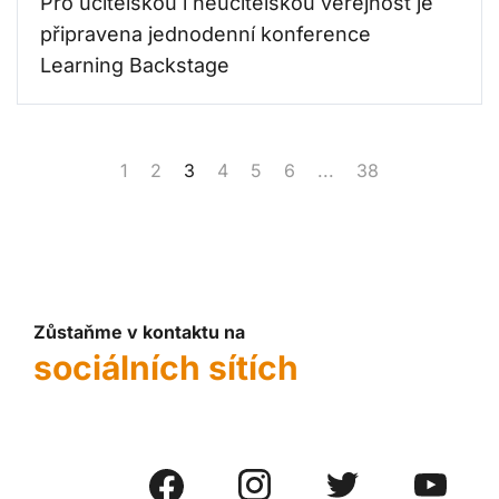
Pro učitelskou i neučitelskou veřejnost je
připravena jednodenní konference
Learning Backstage
1
2
3
4
5
6
...
38
Zůstaňme v kontaktu na
sociálních sítích