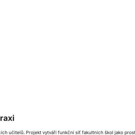
raxi
ch učitelů. Projekt vytváří funkční síť fakultních škol jako pro