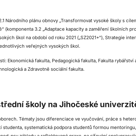
3.2.1 Národního plánu obnovy „Transformovat vysoké školy s cíl
 (komponenta 3.2 „Adaptace kapacity a zaměření školních progra
sokých škol na období od roku 2021 („SZ2021+“), Strategie inte
ednotlivých veřejných vysokých škol.
i: Ekonomická fakulta, Pedagogická fakulta, Fakulta rybářství 
hnologická a Zdravotně sociální fakulta.
střední školy na Jihočeské univerzit
borech. Tématy jsou diferenciace ve vyučování, práce s heterog
í studenta, systematická podpora studentů formou mentoringu, a
 ped-psy základu a reflektované praxe, na síťování spolupracující