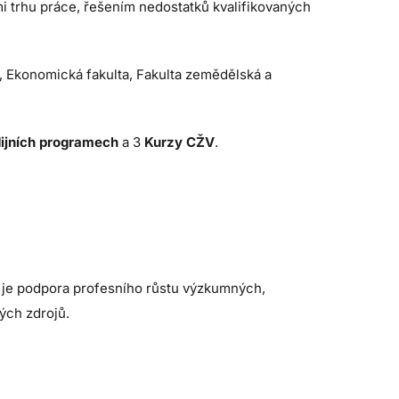
mi trhu práce, řešením nedostatků kvalifikovaných
a, Ekonomická fakulta, Fakulta zemědělská a
ijních programech
a 3
Kurzy CŽV
.
u je podpora profesního růstu výzkumných,
ých zdrojů.