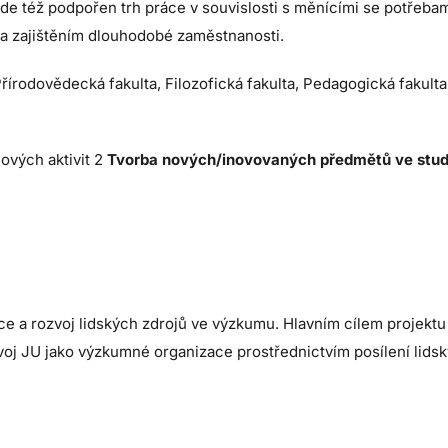
ude též podpořen trh práce v souvislosti s měnícími se potřeba
 a zajištěním dlouhodobé zaměstnanosti.
Přírodovědecká fakulta, Filozofická fakulta, Pedagogická fakult
čových aktivit 2
Tvorba nových/inovovaných předmětů ve stud
ce a rozvoj lidských zdrojů ve výzkumu. Hlavním cílem projekt
voj JU jako výzkumné organizace prostřednictvím posílení lidsk