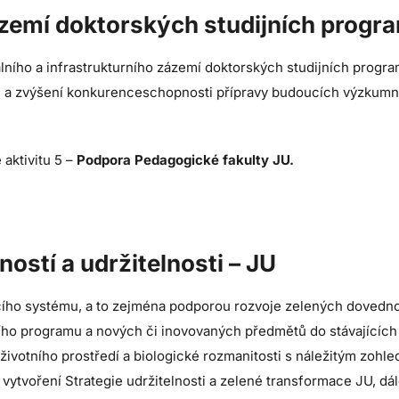
zázemí doktorských studijních progr
ního a infrastrukturního zázemí doktorských studijních program
h a zvýšení konkurenceschopnosti přípravy budoucích výzkum
 aktivitu 5 –
Podpora Pedagogické fakulty JU.
stí a udržitelnosti – JU
ího systému, a to zejména podporou rozvoje zelených dovedností
ho programu a nových či inovovaných předmětů do stávajících 
y životního prostředí a biologické rozmanitosti s náležitým zoh
vytvoření Strategie udržitelnosti a zelené transformace JU, dál