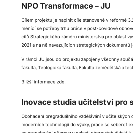
NPO Transformace – JU
Cílem projektu je naplnit cíle stanovené v reformě 
měnící se potřeby trhu práce v post-covidové obnově“
cílů Strategického záměru ministerstva pro oblast vy
2021 a na ně navazujících strategických dokumentů j
V rámci JU jsou do projektu zapojeny všechny součást
fakulta, Teologická fakulta, Fakulta zemědělská a tec
Bližší informace
zde
.
Inovace studia učitelství pro 
Obohacení pregraduálního vzdělávání v učitelských o
moderních technologií do výuky, práce se sebereflex
na propojování přípravy v oblasti oborových didaktik,