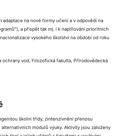
em adaptace na nové formy učení a v odpovědi na
mů“), a přispět tak mj. i k naplňování prioritních
rnacionalizace vysokého školství na období od roku
a ochrany vod, Filozofická fakulta, Přírodovědecká
ě
enitou školní třídy, zintenzivnění přenosu
lternativních modulů výuky. Aktivity jsou založeny
ch škol a jejich učitelů s fakultami a využívání