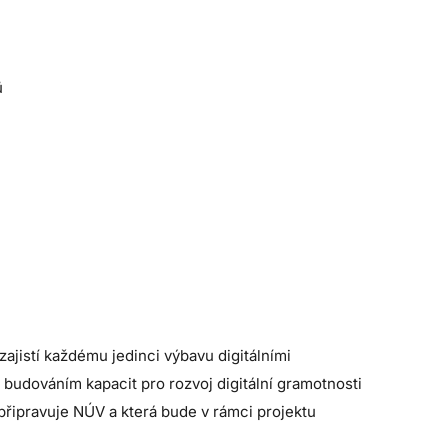
ů
ajistí každému jedinci výbavu digitálními
budováním kapacit pro rozvoj digitální gramotnosti
připravuje NÚV a která bude v rámci projektu