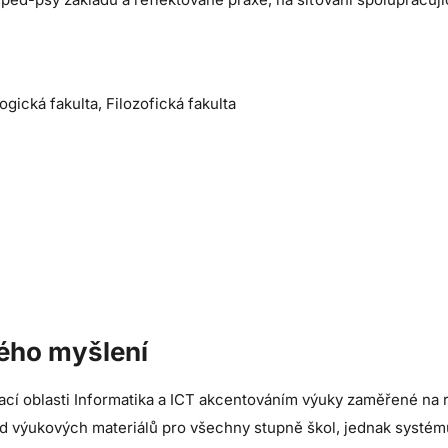
ická fakulta, Filozofická fakulta
kého myšlení
vací oblasti Informatika a ICT akcentováním výuky zaměřené na 
ad výukových materiálů pro všechny stupně škol, jednak systému