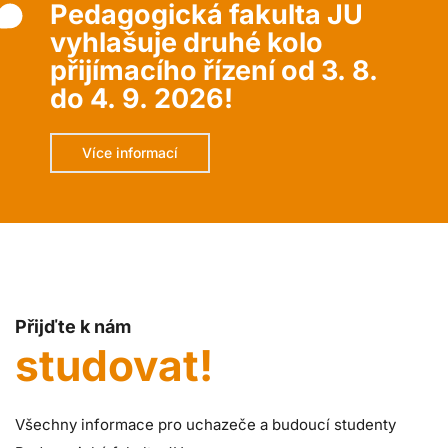
Pedagogická fakulta JU
vyhlašuje druhé kolo
přijímacího řízení od 3. 8.
do 4. 9. 2026!
Více informací
Přijďte k nám
studovat!
Všechny informace pro uchazeče a budoucí studenty