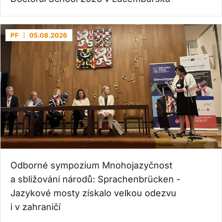
PF
05.08.2026
Odborné sympozium Mnohojazyčnost
a sbližování národů: Sprachenbrücken -
Jazykové mosty získalo velkou odezvu
i v zahraničí