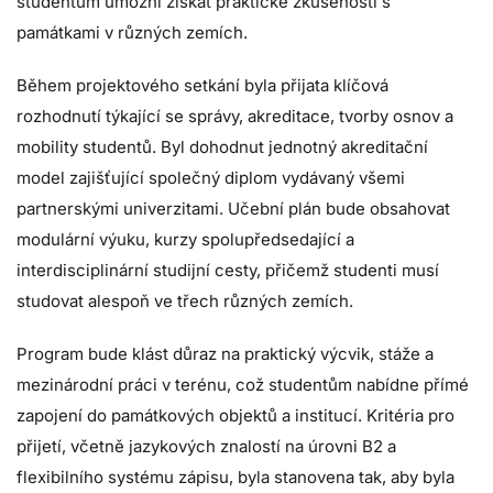
studentům umožní získat praktické zkušenosti s
památkami v různých zemích.
Během projektového setkání byla přijata klíčová
rozhodnutí týkající se správy, akreditace, tvorby osnov a
mobility studentů. Byl dohodnut jednotný akreditační
model zajišťující společný diplom vydávaný všemi
partnerskými univerzitami. Učební plán bude obsahovat
modulární výuku, kurzy spolupředsedající a
interdisciplinární studijní cesty, přičemž studenti musí
studovat alespoň ve třech různých zemích.
Program bude klást důraz na praktický výcvik, stáže a
mezinárodní práci v terénu, což studentům nabídne přímé
zapojení do památkových objektů a institucí. Kritéria pro
přijetí, včetně jazykových znalostí na úrovni B2 a
flexibilního systému zápisu, byla stanovena tak, aby byla