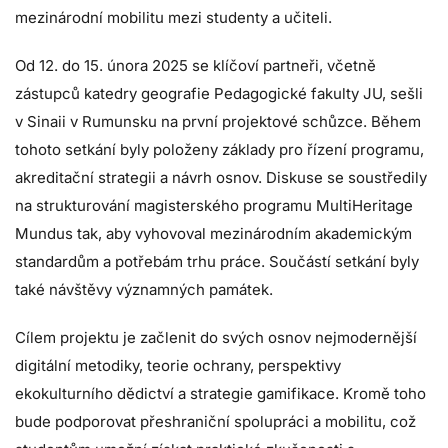
mezinárodní mobilitu mezi studenty a učiteli.
Od 12. do 15. února 2025 se klíčoví partneři, včetně
zástupců katedry geografie Pedagogické fakulty JU, sešli
v Sinaii v Rumunsku na první projektové schůzce. Během
tohoto setkání byly položeny základy pro řízení programu,
akreditační strategii a návrh osnov. Diskuse se soustředily
na strukturování magisterského programu MultiHeritage
Mundus tak, aby vyhovoval mezinárodním akademickým
standardům a potřebám trhu práce. Součástí setkání byly
také návštěvy významných památek.
Cílem projektu je začlenit do svých osnov nejmodernější
digitální metodiky, teorie ochrany, perspektivy
ekokulturního dědictví a strategie gamifikace. Kromě toho
bude podporovat přeshraniční spolupráci a mobilitu, což