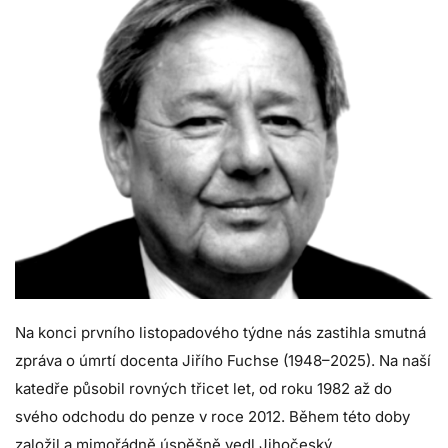
Na konci prvního listopadového týdne nás zastihla smutná
zpráva o úmrtí docenta Jiřího Fuchse (1948–2025). Na naší
katedře působil rovných třicet let, od roku 1982 až do
svého odchodu do penze v roce 2012. Během této doby
založil a mimořádně úspěšně vedl Jihočeský