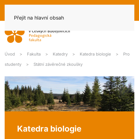
Přejít na hlavní obsah
Úvod
Fakulta
Katedry
Katedra biologie
Pro
studenty
Státní závěrečné zkoušky
Katedra biologie